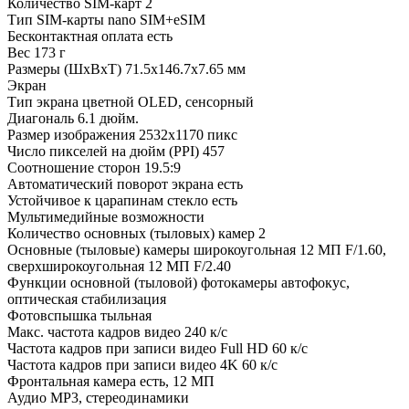
Количество SIM-карт
2
Тип SIM-карты
nano SIM+eSIM
Бесконтактная оплата
есть
Вес
173 г
Размеры (ШxВxТ)
71.5x146.7x7.65 мм
Экран
Тип экрана
цветной OLED, сенсорный
Диагональ
6.1 дюйм.
Размер изображения
2532x1170 пикс
Число пикселей на дюйм (PPI)
457
Соотношение сторон
19.5:9
Автоматический поворот экрана
есть
Устойчивое к царапинам стекло
есть
Мультимедийные возможности
Количество основных (тыловых) камер
2
Основные (тыловые) камеры
широкоугольная 12 МП F/1.60,
сверхширокоугольная 12 МП F/2.40
Функции основной (тыловой) фотокамеры
автофокус,
оптическая стабилизация
Фотовспышка
тыльная
Макс. частота кадров видео
240 к/с
Частота кадров при записи видео Full HD
60 к/c
Частота кадров при записи видео 4K
60 к/c
Фронтальная камера
есть, 12 МП
Аудио
MP3, стереодинамики