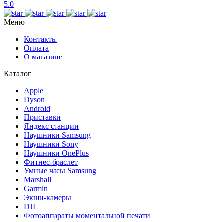
5.0
Меню
Контакты
Оплата
О магазине
Каталог
Apple
Dyson
Android
Приставки
Яндекс станции
Наушники Samsung
Наушники Sony
Наушники OnePlus
Фитнес-браслет
Умные часы Samsung
Marshall
Garmin
Экшн-камеры
DJI
Фотоаппараты моментальной печати